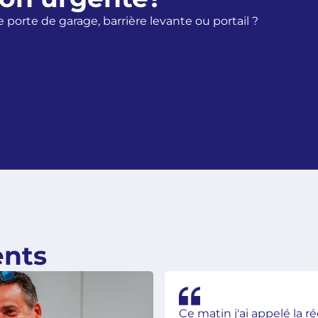
porte de garage, barrière levante ou portail ?
ents
Ce matin j'ai appelé la r