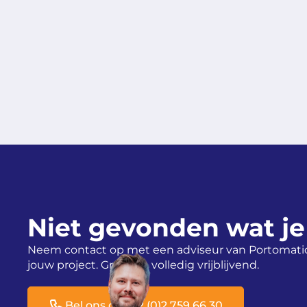
Niet gevonden wat je
Neem contact op met een adviseur van Portomati
jouw project. Gratis en volledig vrijblijvend.
Bel ons op +32 (0)2 759 66 30