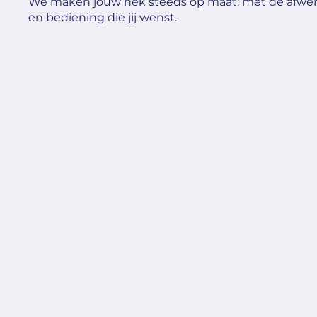
We maken jouw hek steeds op maat: met de afwerki
en bediening die jij wenst.