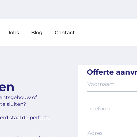
Jobs
Blog
Contact
Offerte aanv
ken
mentsgebouw of
 te sluiten?
rd staal de perfecte