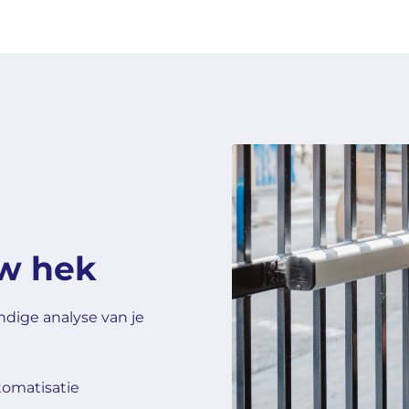
uw hek
ige analyse van je
tomatisatie