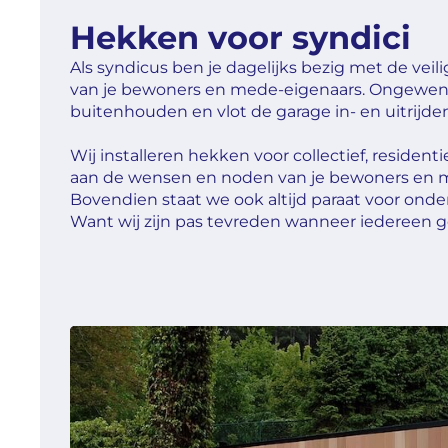
Hekken voor syndici
Als syndicus ben je dagelijks bezig met de veil
van je bewoners en mede-eigenaars. Ongewens
buitenhouden en vlot de garage in- en uitrijden 
Wij installeren hekken voor collectief, resident
aan de wensen en noden van je bewoners en 
Bovendien staat we ook altijd paraat voor onde
Want wij zijn pas tevreden wanneer iedereen g