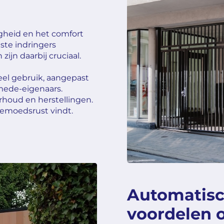
igheid en het comfort
te indringers
zijn daarbij cruciaal.
ieel gebruik, aangepast
mede-eigenaars.
rhoud en herstellingen.
emoedsrust vindt.‍
Automatisc
voordelen o